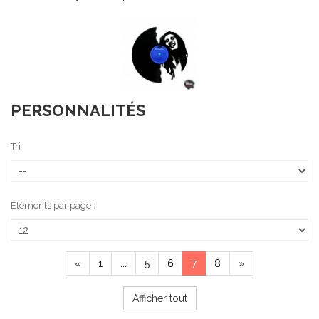
PERSONNALITÉS
Tri
Éléments par page :
«
1
...
5
6
7
8
»
Afficher tout